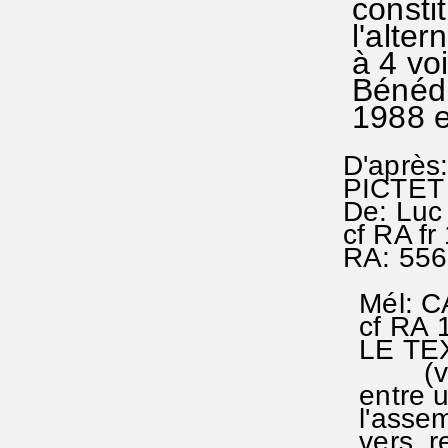
constit
l'alter
à 4 vo
Bénédi
1988 e
D'après
PICTET
De: Luc
cf RA fr 
RA: 556
Mél: C
cf RA 1
LE TEX
(vers a
entre un
l'assem
vers, r