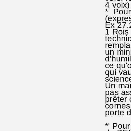
4 voix
* Pour l
(express
Ex 27.2
1 Rois 2
techniqu
remplace
un mini
d'humili
ce qu'o
qui vaut
scienc
Un mari
pas asse
prêter c
cornes 
porte d
*' Pour