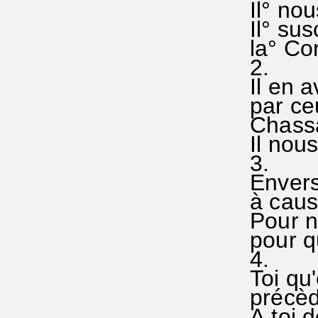
Il° nou
Il° sus
la° Cor
2.
Il en a
par ceu
Chassa
Il nou
3.
Envers
à caus
Pour no
pour q
4.
Toi qu
précèd
A toi d