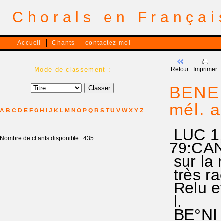
Chorals en França
Accueil
Chants
contactez-moi
Mode de classement :
Retour
Imprimer
BENED
mél. 
A
B
C
D
E
F
G
H
I
J
K
L
M
N
O
P
Q
R
S
T
U
V
W
X
Y
Z
LUC 1
Nombre de chants disponible : 435
79:CAN
sur la 
très ra
Relu e
l.
BE°NI e