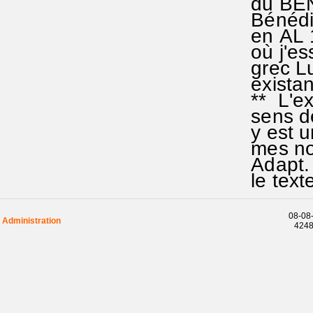
du BENE
Bénédic
en AL 1
où j'es
grec Luc
existan
** L'exp
sens de
y est un
mes not
Adapt. 
le text
08-08-
Administration
42483