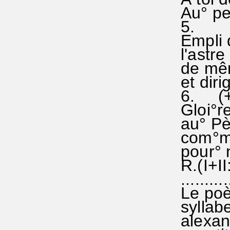
Au° peu
5.
Empli 
l'astre
de mêm
et diri
6. (+ 
Gloi°re
au° Pèr
com°me
pour° n
R.(I+II
...........
Le poè
syllab
alexand