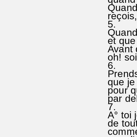
Quand 
reçois,
5.
Quand°
et que
Avant 
oh! soi
6.
Prends
que je
pour q
par de
7.
A° toi
de tout
comme 