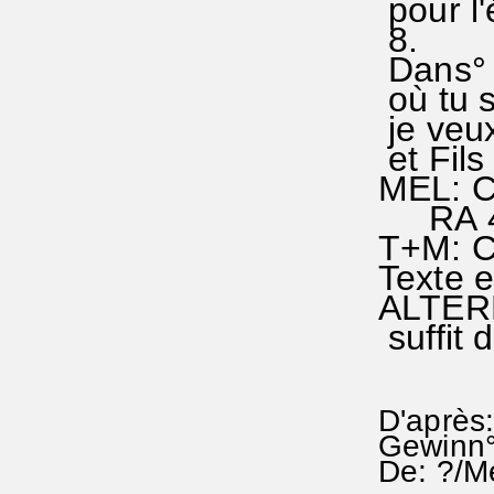
pour l'
8.
Dans° 
où tu s
je veux
et Fils
MEL: Ch
RA 46
T+M: C
Texte e
ALTERN
suffit 
D'après:
Gewinn°
De: ?/Me