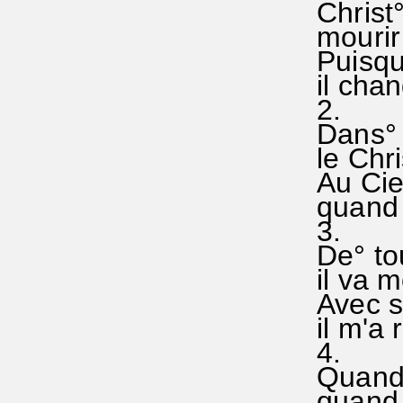
Christ°
mourir 
Puisqu'
il cha
2.
Dans° l
le Chri
Au Cie
quand i
3.
De° to
il va m
Avec s
il m'a 
4.
Quand°
quand 