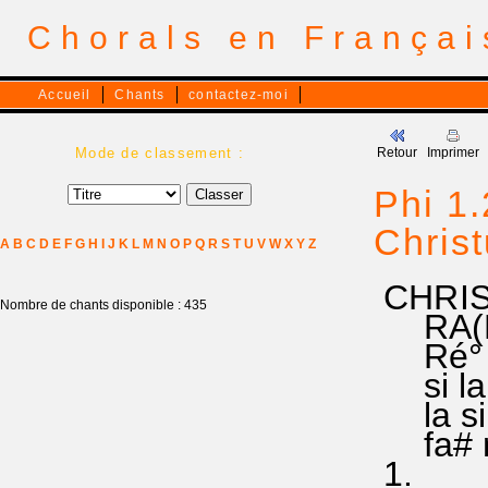
Chorals en França
Accueil
Chants
contactez-moi
Mode de classement :
Retour
Imprimer
Phi 1.
Chris
A
B
C
D
E
F
G
H
I
J
K
L
M
N
O
P
Q
R
S
T
U
V
W
X
Y
Z
CHRIS
Nombre de chants disponible : 435
RA(Mi
Ré° fa
si la s
la si s
fa# mi
1.