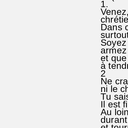
1.
Venez, 
chrétie
Dans c
surtout
Soyez t
armez 
et que
à tendr
2
Ne cra
ni le ch
Tu sai
Il est f
Au loin
durant
et tou