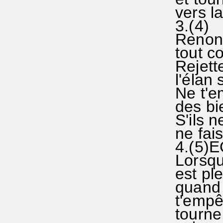
vers la
3.(4)
Renonc
tout co
Rejette
l'élan 
Ne t'e
des bi
S'ils n
ne fais
4.(5)E
Lorsque
est ple
quand 
t'empê
tourne 