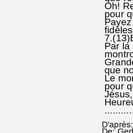
Oh! Re
pour q
Payez 
fidèles
7.(13)
Par la
montron
Grande
que no
Le mond
pour qu
Jésus, 
Heureux
...........
D'après
De: Ger