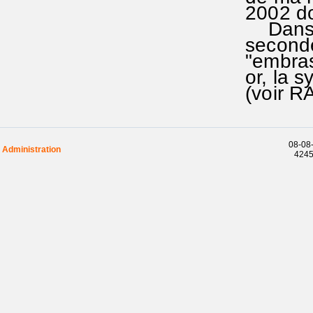
2002 don
Dans s
seconde 
"embras
or, la s
(voir R
08-08-
Administration
42458