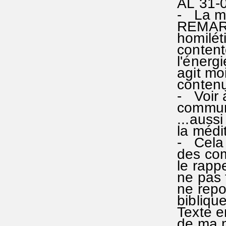
AL 31-0
- La mé
REMARQU
homiléti
content
l'énergi
agit moi
contenu 
- Voir 
communa
...aussi
la médit
- Cela 
des com
le rappe
ne pas f
ne repos
bibliqu
Texte e
de ma m