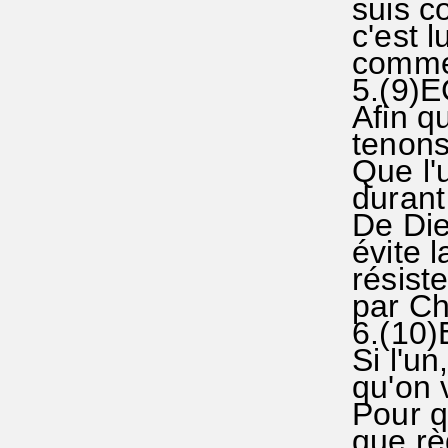
suis c
c'est l
commen
5.(9)E
Afin qu
tenons 
Que l'u
durant
De Dieu
évite l
résiste
par Chr
6.(10)
Si l'un
qu'on v
Pour q
que rè