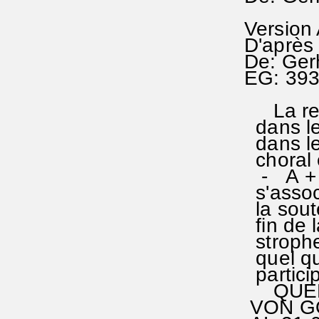
Version
D'après
De: Ger
EG: 39
La repr
dans le
dans le
choral e
- A + l
s'assoc
la soute
fin de l
strophe.
quel qu
partici
QUELLE
VON GO