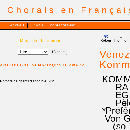
Chorals en França
Accueil
Chants
contactez-moi
Mode de classement :
Retour
Imprimer
Venez,
Kommt
A
B
C
D
E
F
G
H
I
J
K
L
M
N
O
P
Q
R
S
T
U
V
W
X
Y
Z
KOMMT
Nombre de chants disponible : 435
RA 443
EG 39
Pèleri
*Préfé
Von Got
(sol s