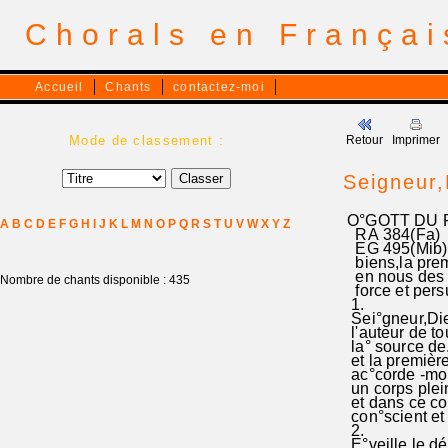
Chorals en França
Accueil
Chants
contactez-moi
Mode de classement :
Retour
Imprimer
Seigneur,
O°GOTT DU F
A
B
C
D
E
F
G
H
I
J
K
L
M
N
O
P
Q
R
S
T
U
V
W
X
Y
Z
RA 384(Fa)
EG 495(Mib)1
biens,la premi
en nous des m
Nombre de chants disponible : 435
force et pe
1.
Sei°gneur,Dieu
l'auteur de to
la° source de.
et la première
ac°corde -moi
un corps plei
et dans ce co
con°scient et
2.
E°veille le.dé'