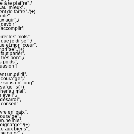
à te plai°re°,/
.au' mieux°.
nt de fai°re°./(+)
nté°.,
x agir°.,/
 devoir°
'accomplir°!
rer.les' mots°.
que je di°se°.;/
e et.mon' cœur°.
pri°se°./(+)
faut parler°.
très bon°.,/
 poids°,
uasion°!
t un.pé'ril°.
coura°ge°;/
 sous.un' joug°.
a°ge°.:/(+)
her au mal°.
éveil°./
désarroi°,
conseil° .
vre en' paix°.
oura°ge°./
n.ne'mis°.
oigna°ge°./(+)
e aux biens°.:
se ou or°.,/