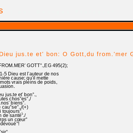
is
| par Georges Pfalzgraf
Dieu jus.te et' bon: O Gott,du from.'mer 
ROM.MER' GOTT°.,EG 495(2);
-5 Dieu est l'auteur de nos
ère cause; qu'il mette
ots vrais pleins de poids,
rsuasion.
 jus.te et' bon°.,
utes chos°es°,/
nos' biens°.
 cau°se°.,/(+)
 toujours°.
n de santé°./
rps un cœur°
 dévoué°!
sir°.