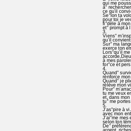
qui me pousse 
à° rechercher
ce qu'il convie
Se°lon ta volo
pour toi je veu
fi°dèle à mon
et° prompt à l
3.
Viens° m'inspi
qu'il convient 
Sur° ma langu
exerce ton em
Lors°qu'il me 
accorde,Dieu 
à mes paroles
for°ce et pers
4.
Quand° survien
renforce mon 
Quand° je plie
relève mon vis
Pour° m'arrac
tu me veux en 
et, dans mon 
tu° me portes 
5.
J'as°pire à vi.
avec mon ent
J'ai°me mes e
selon ton tém
De° préférenc
argent, riches