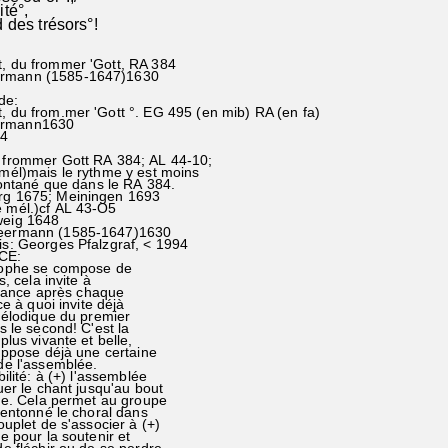
té°,
 des trésors°!
t, du frommer 'Gott, RA 384
ermann (1585-1647)1630
de:
, du from.mer 'Gott °. EG 495 (en mib) RA (en fa)
ermann1630
84
 frommer Gott RA 384; AL 44-10;
)mais le rythme y est moins
ntané que dans le RA 384.
g 1675; Meiningen 1693
mél.)cf AL 43-O5
eig 1648
eermann (1585-1647)1630
is: Georges Pfalzgraf, < 1994
E:
phe se compose de
cela invite à
ance après chaque
 à quoi invite déjà
lodique du premier
e second! C'est la
s vivante et belle,
ose déjà une certaine
 l'assemblée.
lité: à (+) l'assemblée
 le chant jusqu'au bout
. Cela permet au groupe
ntonné le choral dans
let de s'associer à (+)
pour la soutenir et