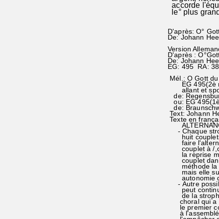
accorde l'équi
le° plus grand
D'après: O° Got
De: Johann He
Version Alleman
D'après : O°Gott
De: Johann He
EG: 495 RA: 3
Mél.: O Gott du
EG 495(2è mél
allant et spo
de: Regensbur
ou: EG 495(1è 
de: Braunschw
Text: Johann H
Texte en frança
ALTERNANC
- Chaque stro
huit couplets, 
faire l'altern
couplet à /,ce
la reprise mé
couplet dans l
méthode la plu
mais elle supp
autonomie de
- Autre possibi
peut continuer
de la strophe
choral qui a e
le premier coup
à l'assemblée 