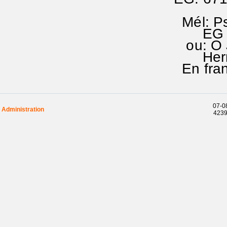
Mél: Ps
EG 72
ou: O J
Herr Je
En fran
07-08
Administration
42391