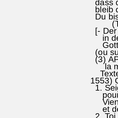
dass d
bleib d
Du bis
(Text
[- Der 
in der
Gott b
(ou su
(3) AP
la mêm
Texte 
1553) 
1. Sei
pour c
Viens 
et de 
2. Toi 