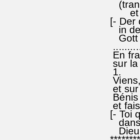
(trans
et Alb
[- Der 
in der
Gott i
..........
En fra
sur la
1.
Viens,s
et sur 
Bénis 
et fai
[- Toi 
dans l'
Dieu j
********