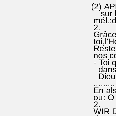
(2) A
sur la
mél.:d
2.
Grâces
toi,l'H
Reste 
nos cœu
- Toi q
dans l'
Dieu j
..........
En als
ou: O 
WIR D