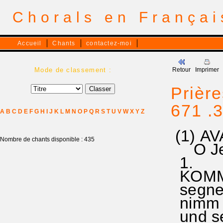
Chorals en França
Accueil
Chants
contactez-moi
Mode de classement :
Retour
Imprimer
Prièr
671 .3
A
B
C
D
E
F
G
H
I
J
K
L
M
N
O
P
Q
R
S
T
U
V
W
X
Y
Z
(1) AV
Nombre de chants disponible : 435
O Jesu
1.
KOMM,
segne
nimm u
und se