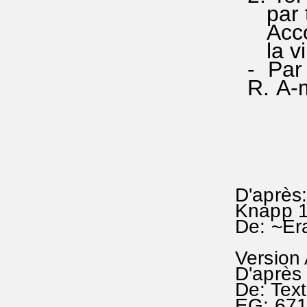
par ta
Accord
la vie 
- Par J
R. A-m
D'après:
Knapp 
De: ~Er
Version
D'après 
De: Tex
EG: 67