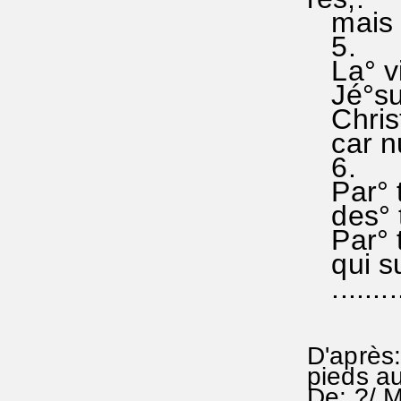
mais Ch
5.
La° vie
Jé°sus
Christ°
car nul
6.
Par° t
des° t
Par° to
qui su
..........
D'après:
pieds au
De: ?/ M