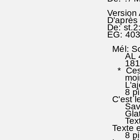
Version
D'après 
De: st.
EG: 40
Mél: Sc
AL 42-0
1819. 
* Ces m
moins
L'ajout
8 pieds
C'est l
Savior:
Glatz<1
Texte s
Texte e
8 p