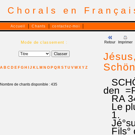
Chorals en França
Accueil
Chants
contactez-moi
Mode de classement :
Retour
Imprimer
Jésus,
Schöns
A
B
C
D
E
F
G
H
I
J
K
L
M
N
O
P
Q
R
S
T
U
V
W
X
Y
Z
SCHÖN
Nombre de chants disponible : 435
den =
RA 34O
Le plus
1.
Jé°sus,
Fils° d