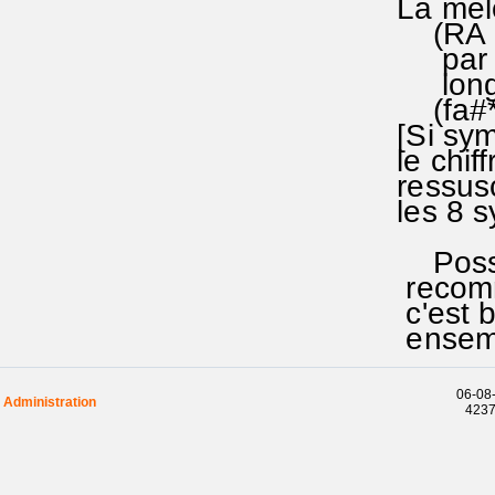
La mélo
(RA 34O
par la 
long d'
(fa#*fa#
[Si symb
le chiff
ressusci
les 8 sy
Possibi
recomma
c'est b
ensembl
06-08-
Administration
42376