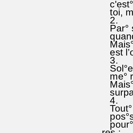
c'est° 
toi, mo
2.
Par° sa
quand
Mais° 
est l’œ
3.
Sol°eil
me° ré
Mais° n
surpas
4.
Tout° s
pos°sè
pour°ta