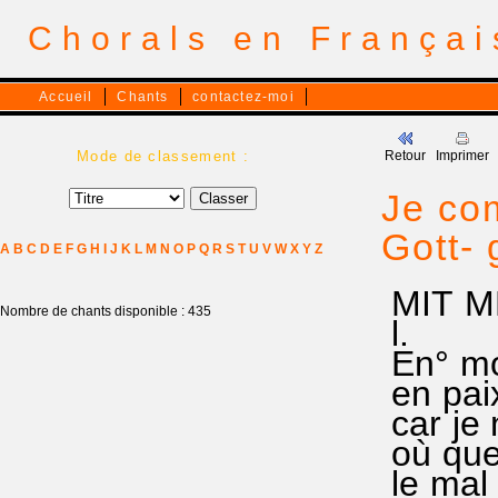
Chorals en França
Accueil
Chants
contactez-moi
Mode de classement :
Retour
Imprimer
Je co
Gott- 
A
B
C
D
E
F
G
H
I
J
K
L
M
N
O
P
Q
R
S
T
U
V
W
X
Y
Z
MIT M
Nombre de chants disponible : 435
l.
En° mon
en paix
car je 
où que 
le mal 