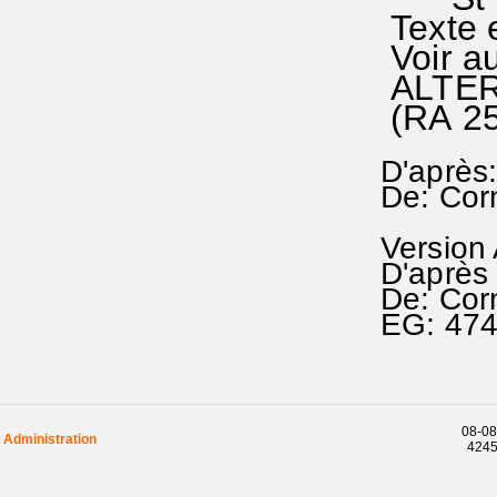
Texte 
Voir au
ALTERN
(RA 2
D'après
De: Corn
Version
D'après
De: Cor
EG: 47
08-08
Administration
42452