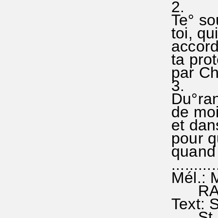
2.
Te° sou
toi, qu
accorde
ta prot
par Chr
3.
Du°rant
de moi 
et dan
pour qu
quand 
...........
Mél.: M
RA 25
Text: S
St 2+3