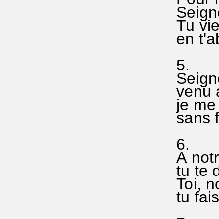
Seigne
Tu vie
en t'a
5.
Seigne
venu a
je me 
sans fi
6.
A notre
tu te d
Toi, no
tu fais