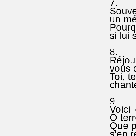
7.
Souve
un méd
Pourqu
si lui 
8.
Réjoui
vous q
Toi, te
chante
9.
Voici l
O terre
Que pa
s'en ré