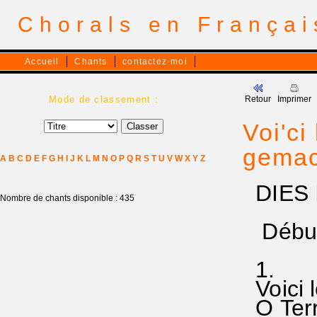
Chorals en França
Accueil
Chants
contactez-moi
Mode de classement :
Retour
Imprimer
Voi'ci
gemac
A
B
C
D
E
F
G
H
I
J
K
L
M
N
O
P
Q
R
S
T
U
V
W
X
Y
Z
DIES 
Nombre de chants disponible : 435
Début 
1.
Voici l
O Terre