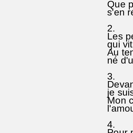
Que pa
s'en r
2.
Les pe
qui vit
Au tem
né d'u
3.
Devant
je suis
Mon coe
l'amour
4.
Pour m'