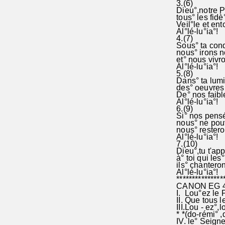
3.(6)
Dieu°,notre Pè
tous° les fidè°
Veil°le et ent
Al°lé-lu°ia°!
4.(7)
Sous° ta condu
nous° irons n
et° nous vivro
Al°lé-lu°ia°!
5.(8)
Dans° ta lumiè
des° oeuvres s
De° nos faible
Al°lé-lu°ia°!
6.(9)
Si° nos pensé°
nous° ne pouvo
nous° restero
Al°lé-lu°ia°!
7.(10)
Dieu°,tu t'app
à° toi qui les°
ils° chantero
Al°lé-lu°ia°!
****************
CANON EG 448:
I. Lou°ez le 
II. Que tous l
III.Lou - ez°,l
* *(do-rémi° ,d
IV. le° Seigne