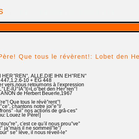
is
| par Georges Pfalzgraf
Père! Que tous le révèrent!: Lobet den He
HER°REN°, ALLE,DIE IHN EH°REN°
7,1.2.6-10 + EG 448
r vers,nous retournons à l'expression
°LE-lU°IA°!(=Lo°bet den Her°ren°!
ANON de Herbert Beuerle,1967
e°! Que tous le révè°rent°!
ce°, chantons notre joi°e°!/
rons° -lui° nos actions de grâ-ces°
ou: Louez le Père!]
ou°re°, c'est ce qu'il nous prou°ve°
 ja°mais il ne sommeil°le°/
our° se° lève, il nous réveil-le°