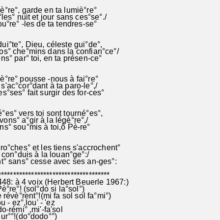
°re°, garde en ta lumiè°re°
les° nuit et jour sans ces°se°./
ou°re° -les de ta tendres-se°
i°te°, Dieu, céleste gui°de°,
os° che°mins dans la confian°ce°/
ns° par° toi, en ta présen-ce°
°re° pousse -nous à fai°re°
'ac°cor°dant à ta paro-le°,/
s°ses° fait surgir des for-ces°
es° vers toi sont tourné°es°,
ns° a°gir à la légè°re°,/
ns° sou°mis à toi,ô Pè-re°
ro°ches° et les tiens s'accrochent°
 con°duis à la louan°ge°:/
nt° sans° cesse avec ses an-ges°:
************************************
 à 4 voix (Herbert Beuerle 1967:)
Pè°re°! (sol°do si la°sol°)
e révè°rent°!(mi fa sol sol fa°mi°)
ou - ez°,lou' - 'ez
o-rémi° ,mi'-fa'sol
ur°°!(do°dodo°°)