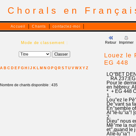
Chorals en França
Accueil
Chants
contactez-moi
Mode de classement :
Retour
Imprimer
Louez le 
EG 448
A
B
C
D
E
F
G
H
I
J
K
L
M
N
O
P
Q
R
S
T
U
V
W
X
Y
Z
LO°BET DEN 
RA 237;EG 44
Pour le dernie
Nombre de chants disponible : 435
en hébreu: AL
* + EG 448 C
1.
Lou°ez le Pè°r
De°vant sa fa°
En°semble off
Al°lé-lu°ia°! [
2.
Dieu° nous ent
Mê°me la nuit°
et°,quand le j
Allé-lu°ia°!