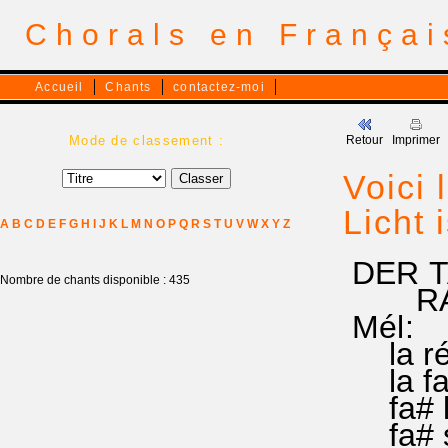
Chorals en França
Accueil
Chants
contactez-moi
Mode de classement :
Retour
Imprimer
Voici 
Licht 
A
B
C
D
E
F
G
H
I
J
K
L
M
N
O
P
Q
R
S
T
U
V
W
X
Y
Z
DER T
Nombre de chants disponible : 435
RA 22
Mél:
la ré d
la fa# 
fa# la 
fa# si