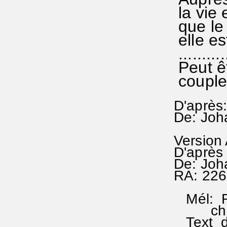
la vie 
que le 
elle es
...........
Peut ê
couple
D'après:
De: Joh
Version
D'après 
De: Joh
RA: 226
Mél: RA
chez: 
Text de