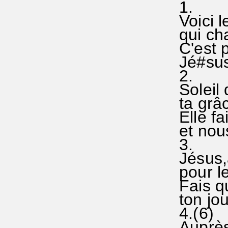
1.
Voici l
qui cha
C'est p
Jé#sus
2.
Soleil 
ta grâc
Elle fai
et nous
3.
Jésus,a
pour le
Fais qu
ton jou
4.(6)
Auprès 