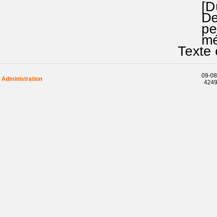
[Du mêm
Der Tag
peut s
mélo
Texte e
09-08
Administration
42491